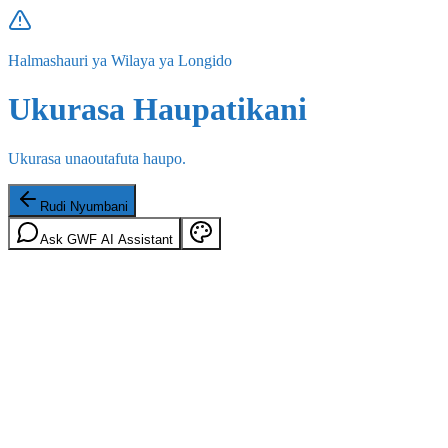
Halmashauri ya Wilaya ya Longido
Ukurasa Haupatikani
Ukurasa unaoutafuta haupo.
Rudi Nyumbani
Ask GWF AI Assistant