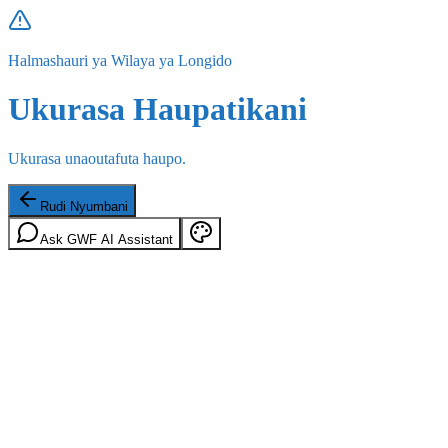
Halmashauri ya Wilaya ya Longido
Ukurasa Haupatikani
Ukurasa unaoutafuta haupo.
Rudi Nyumbani
Ask GWF AI Assistant