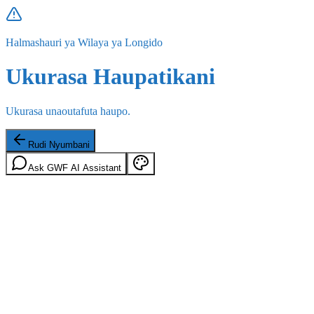
Halmashauri ya Wilaya ya Longido
Ukurasa Haupatikani
Ukurasa unaoutafuta haupo.
Rudi Nyumbani
Ask GWF AI Assistant