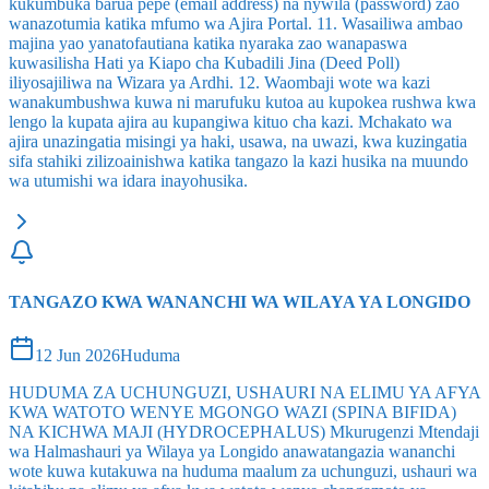
kukumbuka barua pepe (email address) na nywila (password) zao
wanazotumia katika mfumo wa Ajira Portal. 11. Wasailiwa ambao
majina yao yanatofautiana katika nyaraka zao wanapaswa
kuwasilisha Hati ya Kiapo cha Kubadili Jina (Deed Poll)
iliyosajiliwa na Wizara ya Ardhi. 12. Waombaji wote wa kazi
wanakumbushwa kuwa ni marufuku kutoa au kupokea rushwa kwa
lengo la kupata ajira au kupangiwa kituo cha kazi. Mchakato wa
ajira unazingatia misingi ya haki, usawa, na uwazi, kwa kuzingatia
sifa stahiki zilizoainishwa katika tangazo la kazi husika na muundo
wa utumishi wa idara inayohusika.
TANGAZO KWA WANANCHI WA WILAYA YA LONGIDO
12 Jun 2026
Huduma
HUDUMA ZA UCHUNGUZI, USHAURI NA ELIMU YA AFYA
KWA WATOTO WENYE MGONGO WAZI (SPINA BIFIDA)
NA KICHWA MAJI (HYDROCEPHALUS) Mkurugenzi Mtendaji
wa Halmashauri ya Wilaya ya Longido anawatangazia wananchi
wote kuwa kutakuwa na huduma maalum za uchunguzi, ushauri wa