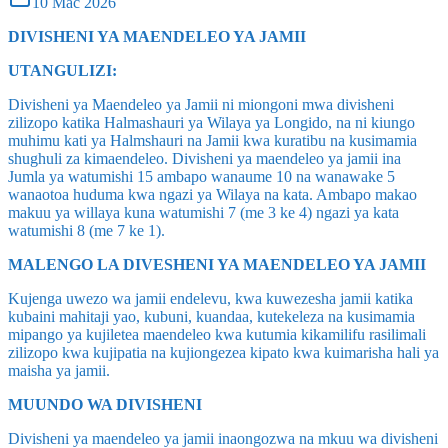
10 Mac 2026
DIVISHENI YA MAENDELEO YA JAMII
UTANGULIZI:
Divisheni ya Maendeleo ya Jamii ni miongoni mwa divisheni
zilizopo katika Halmashauri ya Wilaya ya Longido, na ni kiungo
muhimu kati ya Halmshauri na Jamii kwa kuratibu na kusimamia
shughuli za kimaendeleo. Divisheni ya maendeleo ya jamii ina
Jumla ya watumishi 15 ambapo wanaume 10 na wanawake 5
wanaotoa huduma kwa ngazi ya Wilaya na kata. Ambapo makao
makuu ya willaya kuna watumishi 7 (me 3 ke 4) ngazi ya kata
watumishi 8 (me 7 ke 1).
MALENGO LA DIVESHENI YA MAENDELEO YA JAMII
Kujenga uwezo wa jamii endelevu, kwa kuwezesha jamii katika
kubaini mahitaji yao, kubuni, kuandaa, kutekeleza na kusimamia
mipango ya kujiletea maendeleo kwa kutumia kikamilifu rasilimali
zilizopo kwa kujipatia na kujiongezea kipato kwa kuimarisha hali ya
maisha ya jamii.
MUUNDO WA DIVISHENI
Divisheni ya maendeleo ya jamii inaongozwa na mkuu wa divisheni