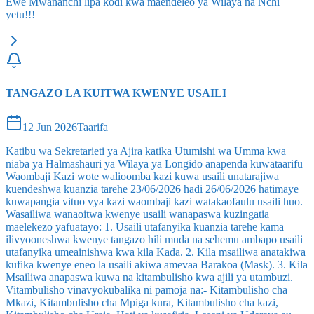
Ewe Mwananchi lipa kodi kwa maendeleo ya Wilaya na Nchi
yetu!!!
TANGAZO LA KUITWA KWENYE USAILI
12 Jun 2026
Taarifa
Katibu wa Sekretarieti ya Ajira katika Utumishi wa Umma kwa
niaba ya Halmashauri ya Wilaya ya Longido anapenda kuwataarifu
Waombaji Kazi wote walioomba kazi kuwa usaili unatarajiwa
kuendeshwa kuanzia tarehe 23/06/2026 hadi 26/06/2026 hatimaye
kuwapangia vituo vya kazi waombaji kazi watakaofaulu usaili huo.
Wasailiwa wanaoitwa kwenye usaili wanapaswa kuzingatia
maelekezo yafuatayo: 1. Usaili utafanyika kuanzia tarehe kama
ilivyooneshwa kwenye tangazo hili muda na sehemu ambapo usaili
utafanyika umeainishwa kwa kila Kada. 2. Kila msailiwa anatakiwa
kufika kwenye eneo la usaili akiwa amevaa Barakoa (Mask). 3. Kila
Msailiwa anapaswa kuwa na kitambulisho kwa ajili ya utambuzi.
Vitambulisho vinavyokubalika ni pamoja na:- Kitambulisho cha
Mkazi, Kitambulisho cha Mpiga kura, Kitambulisho cha kazi,