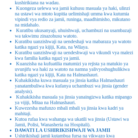
kushirikiana na wadau.
Kuongeza uelewa wa jamii kuhusu masuala ya haki, ulinzi
na ustawi wa mtoto kupitia uelimishaji umma kwa kutumia
vipindi vya redio za jamii, runinga, maadhimisho, mikutano
na midahalo.
Kuratibu ukusanyaji, uhuishwaji, uchambuzi na usambazaji
wa takwimu zinazohusu watoto.
Kuratibu uanzishwaji na uendeshaji wa mabaraza ya watoto
katika ngazi ya kijiji, Kata, na Wilaya.
Kuratibu uanzishwaji na uendeshwaji wa vikundi vya malezi
kwa familia katika ngazi ya jamii.
Kuanzisha na kufuatilia matumizi ya rejista ya matukio ya
uvunjifu wa haki za watoto na namna yalivyoshughulikiwa
katika ngazi ya kijiji, Kata na Halmashauri.
Kuhakikisha kuwa masuala ya jinsia katika Halmashauri
yanatambuliwa kwa kufanya uchambuzi wa jinsia (gender
analysis).
Kuhakikisha masuala ya jinsia yanaingizwa katika mipango
ya vijiji, Mitaa na Halmashauri.
Kuwezesha mafunzo mbali mbali ya jinsia kwa kadri ya
mahitaji.
Kutoa rufaa kwa wahanga wa ukatili wa jinsia (Ustawi wa
Jamii, Polisi, Wanasheria na Hospitali).
DAWATI LA USHIRIKISHWAJI WA JAMII
Ushirikishaji jamii kutambua fursa na vikwazo kwa