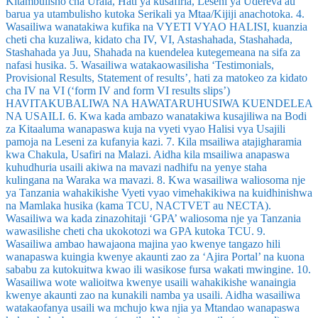
Kitambulisho cha Uraia, Hati ya kusafiria, Leseni ya Udereva au
barua ya utambulisho kutoka Serikali ya Mtaa/Kijiji anachotoka. 4.
Wasailiwa wanatakiwa kufika na VYETI VYAO HALISI, kuanzia
cheti cha kuzaliwa, kidato cha IV, VI, Astashahada, Stashahada,
Stashahada ya Juu, Shahada na kuendelea kutegemeana na sifa za
nafasi husika. 5. Wasailiwa watakaowasilisha ‘Testimonials,
Provisional Results, Statement of results’, hati za matokeo za kidato
cha IV na VI (‘form IV and form VI results slips’)
HAVITAKUBALIWA NA HAWATARUHUSIWA KUENDELEA
NA USAILI. 6. Kwa kada ambazo wanatakiwa kusajiliwa na Bodi
za Kitaaluma wanapaswa kuja na vyeti vyao Halisi vya Usajili
pamoja na Leseni za kufanyia kazi. 7. Kila msailiwa atajigharamia
kwa Chakula, Usafiri na Malazi. Aidha kila msailiwa anapaswa
kuhudhuria usaili akiwa na mavazi nadhifu na yenye staha
kulingana na Waraka wa mavazi. 8. Kwa wasailiwa waliosoma nje
ya Tanzania wahakikishe Vyeti vyao vimehakikiwa na kuidhinishwa
na Mamlaka husika (kama TCU, NACTVET au NECTA).
Wasailiwa wa kada zinazohitaji ‘GPA’ waliosoma nje ya Tanzania
wawasilishe cheti cha ukokotozi wa GPA kutoka TCU. 9.
Wasailiwa ambao hawajaona majina yao kwenye tangazo hili
wanapaswa kuingia kwenye akaunti zao za ‘Ajira Portal’ na kuona
sababu za kutokuitwa kwao ili wasikose fursa wakati mwingine. 10.
Wasailiwa wote walioitwa kwenye usaili wahakikishe wanaingia
kwenye akaunti zao na kunakili namba ya usaili. Aidha wasailiwa
watakaofanya usaili wa mchujo kwa njia ya Mtandao wanapaswa