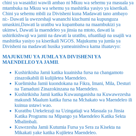
chini ya wasaidizi wawili ambao ni Mkuu wa sehemu ya masuala ya
mtambuka na Mkuu wa sehemu ya mashirika yasiyo ya kiserikali.
Chini ya sehemu mbili za Divisheni kuna Madawati tano ambayo
ni:- Dawati la uwezeshaji wananchi kiuchumi na kupunguza
umaskini,Dawati la uratibu wa kupambana na maambukizi ya
ukimwi, Dawati la maendeleo ya jinsia na mtoto, dawati la
ushirikishwaji wa jamii na dawati la uratibu, ufuatiliaji na usajili wa
mashirika yasiyo ya kiserikali NGOS. Majukumu ya jumla ya
Divisheni na madawati husika yameainishwa kama ifuatavyo:
MAJUKUMU YA JUMLA YA DIVISHENI YA
MAENDELEO YA JAMII
.
Kushirikisha Jamii katika kuainisha fursa na changamoto
zinazoikabili ili kulijiletea Maendeleo.
Kuelimisha Jamii kuondokana na Fikra, Imani, Mila, Desturi
na Tamaduni Zinazokinzana na Maendeleo.
Kushirikisha Jamii katika Kuwaunganisha na Kuwawezesha
makundi Maalum katika fursa na Mchakato wa Maendeleo ili
kuinua ustawi wao.
Kuratibu Utekelezaji na Uzingatiaji wa Masuala ya Jinsia
Katika Programu na Mipango ya Maendeleo Katika Sekta
Mbalimbali.
Kuwezesha Jamii Kutumia Fursa ya Sera za Kisekta na
Mikakati yake katika Kujiletea Maendeleo.