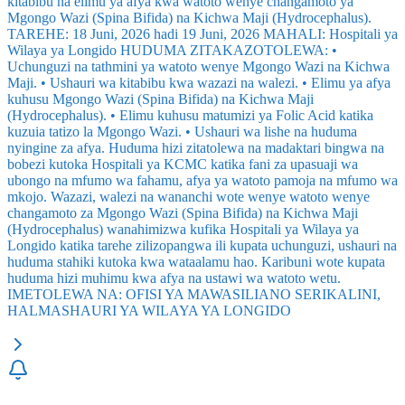
kitabibu na elimu ya afya kwa watoto wenye changamoto ya
Mgongo Wazi (Spina Bifida) na Kichwa Maji (Hydrocephalus).
TAREHE: 18 Juni, 2026 hadi 19 Juni, 2026 MAHALI: Hospitali ya
Wilaya ya Longido HUDUMA ZITAKAZOTOLEWA: •
Uchunguzi na tathmini ya watoto wenye Mgongo Wazi na Kichwa
Maji. • Ushauri wa kitabibu kwa wazazi na walezi. • Elimu ya afya
kuhusu Mgongo Wazi (Spina Bifida) na Kichwa Maji
(Hydrocephalus). • Elimu kuhusu matumizi ya Folic Acid katika
kuzuia tatizo la Mgongo Wazi. • Ushauri wa lishe na huduma
nyingine za afya. Huduma hizi zitatolewa na madaktari bingwa na
bobezi kutoka Hospitali ya KCMC katika fani za upasuaji wa
ubongo na mfumo wa fahamu, afya ya watoto pamoja na mfumo wa
mkojo. Wazazi, walezi na wananchi wote wenye watoto wenye
changamoto za Mgongo Wazi (Spina Bifida) na Kichwa Maji
(Hydrocephalus) wanahimizwa kufika Hospitali ya Wilaya ya
Longido katika tarehe zilizopangwa ili kupata uchunguzi, ushauri na
huduma stahiki kutoka kwa wataalamu hao. Karibuni wote kupata
huduma hizi muhimu kwa afya na ustawi wa watoto wetu.
IMETOLEWA NA: OFISI YA MAWASILIANO SERIKALINI,
HALMASHAURI YA WILAYA YA LONGIDO