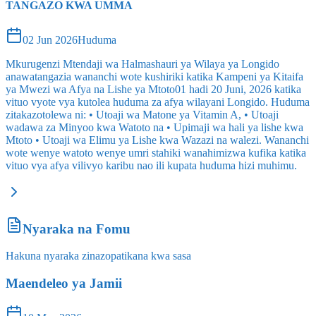
TANGAZO KWA UMMA
02 Jun 2026
Huduma
Mkurugenzi Mtendaji wa Halmashauri ya Wilaya ya Longido
anawatangazia wananchi wote kushiriki katika Kampeni ya Kitaifa
ya Mwezi wa Afya na Lishe ya Mtoto01 hadi 20 Juni, 2026 katika
vituo vyote vya kutolea huduma za afya wilayani Longido. Huduma
zitakazotolewa ni: • Utoaji wa Matone ya Vitamin A, • Utoaji
wadawa za Minyoo kwa Watoto na • Upimaji wa hali ya lishe kwa
Mtoto • Utoaji wa Elimu ya Lishe kwa Wazazi na walezi. Wananchi
wote wenye watoto wenye umri stahiki wanahimizwa kufika katika
vituo vya afya vilivyo karibu nao ili kupata huduma hizi muhimu.
Nyaraka na Fomu
Hakuna nyaraka zinazopatikana kwa sasa
Maendeleo ya Jamii