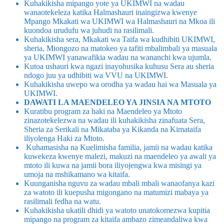
Kuhakikisha mipango yote ya UKIMWI na wadau
wanaotekeleza katika Halmashauri inaingizwa kwenye
Mpango Mkakati wa UKIMWI wa Halmashauri na Mkoa ili
kuondoa urudufu wa juhudi na rasilimali.
Kuhakikisha sera, Mkakati wa Taifa wa kudhibiti UKIMWI,
sheria, Miongozo na matokeo ya tafiti mbalimbali ya masuala
ya UKIMWI yanawafikia wadau na wananchi kwa ujumla.
Kutoa ushauri kwa ngazi inayohusika kuhusu Sera au sheria
ndogo juu ya udhibiti wa VVU na UKIMWI.
Kuhakikisha uwepo wa orodha ya wadau hai wa Masuala ya
UKIMWI.
DAWATI LA MAENDELEO YA JINSIA NA MTOTO
Kuratibu program za haki na Maendeleo ya Mtoto
zinazotekelezwa na wadau ili kuhakikisha zinafuata Sera,
Sheria za Serikali na Mikataba ya Kikanda na Kimataifa
iliyolenga Haki za Mtoto.
Kuhamasisha na Kuelimisha familia, jamii na wadau katika
kuwekeza kwenye malezi, makuzi na maendeleo ya awali ya
mtoto ili kuwa na jamii bora iliyojengwa kwa misingi ya
umoja na mshikamano wa kitaifa.
Kuunganisha nguvu za wadau mbali mbali wanaofanya kazi
za watoto ili kuepusha migongano na matumizi mabaya ya
rasilimali fedha na watu.
Kuhakikisha ukatili dhidi ya watoto unatokomezwa kupitia
mipango na program za kitaifa ambazo zimeandaliwa kwa