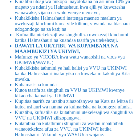
Kuratibu utoaji wa mikopo inayotokana na asilimia 10% ya
mapato ya ndani ya Halmashauri kwa ajili ya kuwezesha
wanawake, vijana na watu wenye ulemavu;
Kuhakikisha Halmashauri inatenga maeneo maalum ya
uwekezaji kiuchumi kama vile kilimo, viwanda na biashara
ndogondogo na za kati; na
Kufuatilia utekelezaji wa shughuli za uwekezaji kiuchumi
katika Halmashauri na kuandaa taarifa ya utekelezaji.
DAWATI LA URATIBU WA KUPAMBANA NA
MAAMBUKIZI YA UKIMWI,
Mafunzo ya VICOBA kwa watu wanaoishi na virus vya
UKIMWI(WAVIU)
Kuhakikisha tathmini ya hali halisi ya VVU na UKIMWI
katika Halmashauri inafanyika na kuweka mikakati ya Kila
mwaka.
Kuhamasisha kuunda
Kutoa taarifa za shughuli za VVU na UKIMWI kwenye
kikao cha kamati ya UKIMWI
Kupitiaa taarifa za uratibu zinazofanywa na Kata na Mitaa ili
kutoa ushauri wa namna ya kuimarisha na kuongeza ufanisi.
Kuratibu, kufuatilia na kutathmini utekelezaji wa shughuli za
VVU na UKIMWI zilizopangwa.
Kutambua na kutathmini shughuli za wadau mbalimbali
wanaotekeleza afua za VVU, na UKIMWI katika
Halmashauri. Vikundi vya WAVIUna wajane.