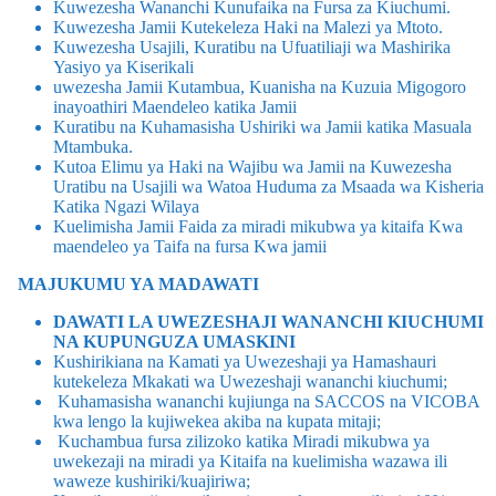
Kuwezesha Wananchi Kunufaika na Fursa za Kiuchumi.
Kuwezesha Jamii Kutekeleza Haki na Malezi ya Mtoto.
Kuwezesha Usajili, Kuratibu na Ufuatiliaji wa Mashirika
Yasiyo ya Kiserikali
uwezesha Jamii Kutambua, Kuanisha na Kuzuia Migogoro
inayoathiri Maendeleo katika Jamii
Kuratibu na Kuhamasisha Ushiriki wa Jamii katika Masuala
Mtambuka.
Kutoa Elimu ya Haki na Wajibu wa Jamii na Kuwezesha
Uratibu na Usajili wa Watoa Huduma za Msaada wa Kisheria
Katika Ngazi Wilaya
Kuelimisha Jamii Faida za miradi mikubwa ya kitaifa Kwa
maendeleo ya Taifa na fursa Kwa jamii
MAJUKUMU YA MADAWATI
DAWATI LA UWEZESHAJI WANANCHI KIUCHUMI
NA KUPUNGUZA UMASKINI
Kushirikiana na Kamati ya Uwezeshaji ya Hamashauri
kutekeleza Mkakati wa Uwezeshaji wananchi kiuchumi;
Kuhamasisha wananchi kujiunga na SACCOS na VICOBA
kwa lengo la kujiwekea akiba na kupata mitaji;
Kuchambua fursa zilizoko katika Miradi mikubwa ya
uwekezaji na miradi ya Kitaifa na kuelimisha wazawa ili
waweze kushiriki/kuajiriwa;