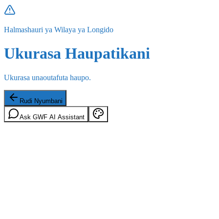
Halmashauri ya Wilaya ya Longido
Ukurasa Haupatikani
Ukurasa unaoutafuta haupo.
Rudi Nyumbani
Ask GWF AI Assistant