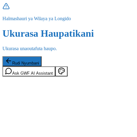
Halmashauri ya Wilaya ya Longido
Ukurasa Haupatikani
Ukurasa unaoutafuta haupo.
Rudi Nyumbani
Ask GWF AI Assistant