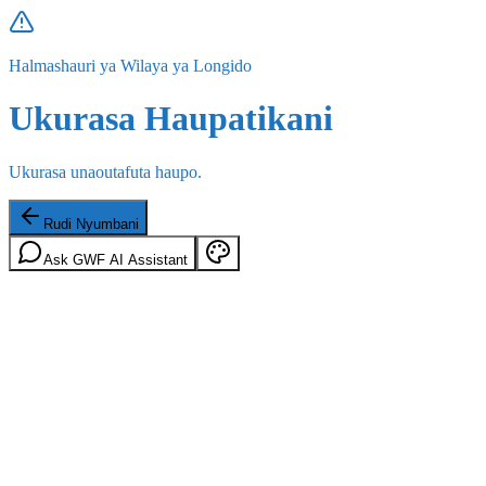
Halmashauri ya Wilaya ya Longido
Ukurasa Haupatikani
Ukurasa unaoutafuta haupo.
Rudi Nyumbani
Ask GWF AI Assistant