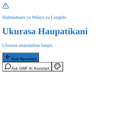
Halmashauri ya Wilaya ya Longido
Ukurasa Haupatikani
Ukurasa unaoutafuta haupo.
Rudi Nyumbani
Ask GWF AI Assistant