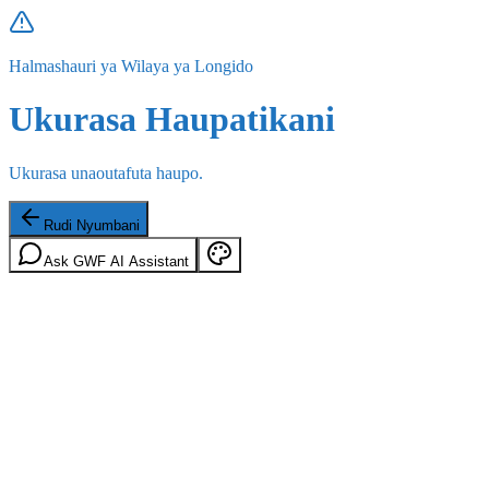
Halmashauri ya Wilaya ya Longido
Ukurasa Haupatikani
Ukurasa unaoutafuta haupo.
Rudi Nyumbani
Ask GWF AI Assistant