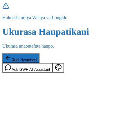
Halmashauri ya Wilaya ya Longido
Ukurasa Haupatikani
Ukurasa unaoutafuta haupo.
Rudi Nyumbani
Ask GWF AI Assistant