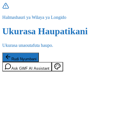
Halmashauri ya Wilaya ya Longido
Ukurasa Haupatikani
Ukurasa unaoutafuta haupo.
Rudi Nyumbani
Ask GWF AI Assistant